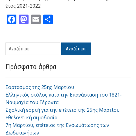
έτος 2021-2022:
F
M
E
Μ
ac
as
m
οι
e
to
ai
ρ
b
d
l
α
Αναζήτηση
Αναζήτηση
o
o
σ
o
n
τε
Πρόσφατα άρθρα
k
ίτ
ε
Εορτασμός της 25ης Μαρτίου
Ελληνικός στόλος κατά την Επανάσταση του 1821-
Ναυμαχία του Γέροντα
Σχολική εορτή για την επέτειο της 25ης Μαρτίου.
Εθελοντική αιμοδοσία
7η Μαρτίου, επέτειος της Ενσωμάτωσης των
Δωδεκανήσων