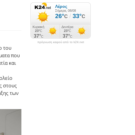
πρόγνωση καιρού από το k24.net
ο του
ματα που
τία και
ολείο
ς στους
αξης των