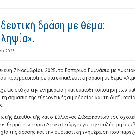
to
ai
ρ
d
l
α
o
σ
δευτική δράση με θέμα:
n
τε
οληψία».
ίτ
ου 2025
ε
κευή 7 Νοεμβρίου 2025, το Εσπερινό Γυμνάσιο με Λυκεια
ρου πραγματοποίησε μια εκπαιδευτική δράση με θέμα: «Αιμ
ίχε ως στόχο την ενημέρωση και ευαισθητοποίηση των μ
 τη σημασία της εθελοντικής αιμοδοσίας και τη διαδικασία
ς.
ωτής Διευθυντής και ο Σύλλογος Διδασκόντων του σχολε
ύν θερμά τον κύριο Δράκο Γεώργιο για την πολύτιμη συμ
υχία της δράσης και την ουσιαστική ενημέρωση που παρεί