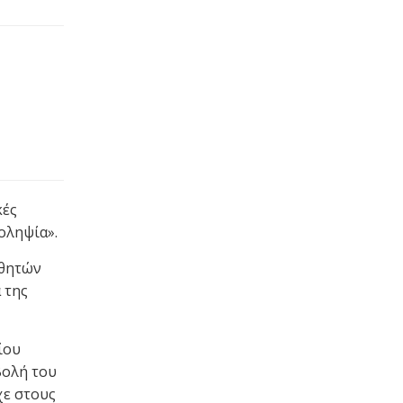
κές
οληψία».
αθητών
 της
ίου
βολή του
χε στους