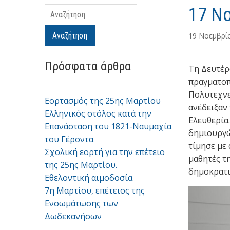
17 Ν
Αναζήτηση
Αναζήτηση
19 Νοεμβρί
Πρόσφατα άρθρα
Τη Δευτέρ
πραγματοπ
Πολυτεχνε
Εορτασμός της 25ης Μαρτίου
ανέδειξαν 
Ελληνικός στόλος κατά την
Ελευθερία
Επανάσταση του 1821-Ναυμαχία
δημιουργώ
του Γέροντα
τίμησε με
Σχολική εορτή για την επέτειο
μαθητές τ
της 25ης Μαρτίου.
δημοκρατι
Εθελοντική αιμοδοσία
7η Μαρτίου, επέτειος της
Ενσωμάτωσης των
Δωδεκανήσων