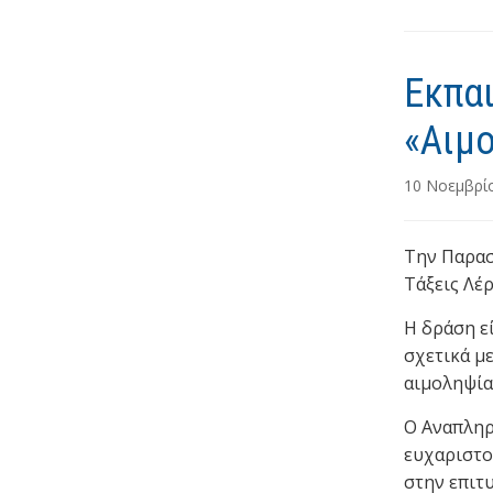
e
b
o
Εκπαι
o
«Αιμ
k
10 Νοεμβρί
Την Παρασ
Τάξεις Λέ
Η
δράση ε
σχετικά με
αιμοληψία
Ο Αναπληρ
ευχαριστο
στην επιτ